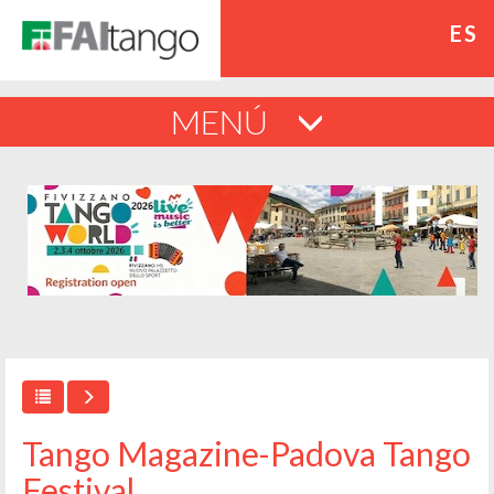
ES
MENÚ
Tango Magazine-Padova Tango
Festival