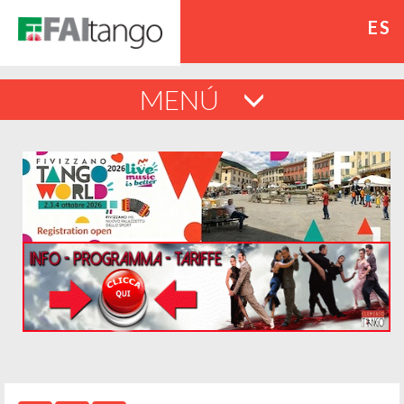
ES
MENÚ