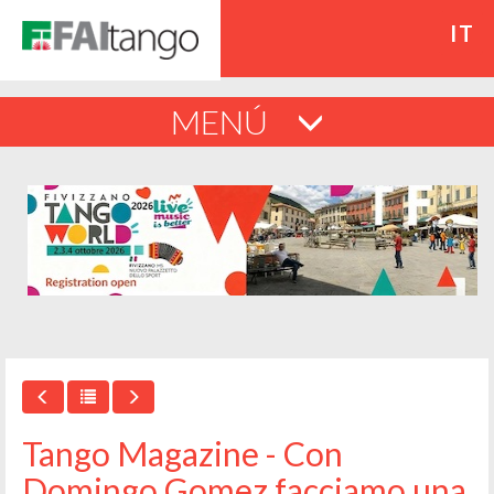
IT
MENÚ
Tango Magazine - Con
Domingo Gomez facciamo una