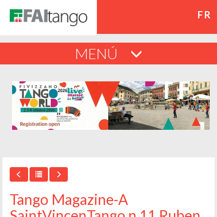
FR
MENÚ
Tango Magazine-A
SaintVincenTango n.11 Ruben