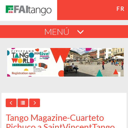
FR
MENÚ
Tango Magazine-Cuarteto
Pichuco a SaintVincentTango