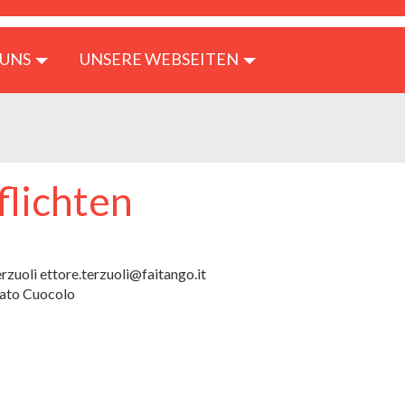
)
 UNS
UNSERE WEBSEITEN
lichten
rzuoli ettore.terzuoli@faitango.it
ato Cuocolo