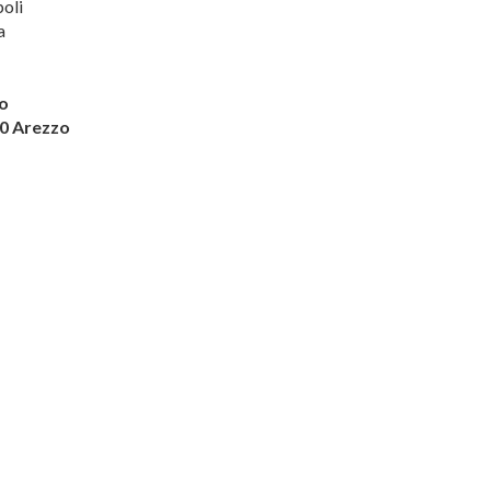
oli
a
ngo
00 Arezzo