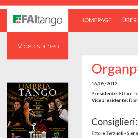
(CURRENT
HOMEPAGE
ÜBER
Video suchen
Organpf
16/05/2012
Presidente
:
Ettore Te
Vicepresidente
:
Don
Consiglieri:
Ettore Terzuoli - Siena