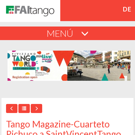
DE
MENÚ
Tango Magazine-Cuarteto
Pichuco a SaintVincentTango