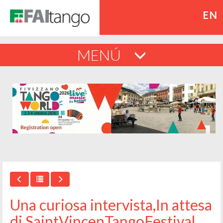
EN
MENÚ
Una curiosa intervista,In attesa
di SaintVincenTangoFestival...