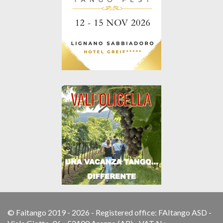
© Faitango 2019 - 2026 - Registered office: FAItango ASD -