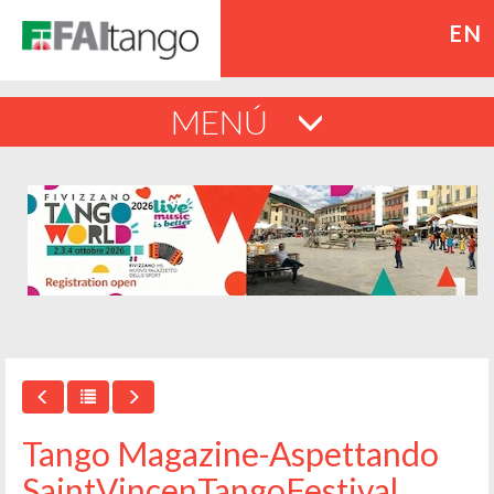
EN
MENÚ
Tango Magazine-Aspettando
SaintVincenTangoFestival