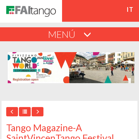
IT
MENÚ
Tango Magazine-A
SaintVincenTango Festival